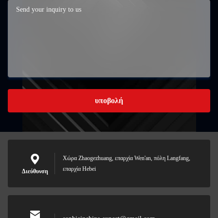
υποβολή
Χώρα Zhaogezhuang, επαρχία Wen'an, πόλη Langfang,
επαρχία Hebei
Διεύθυνση