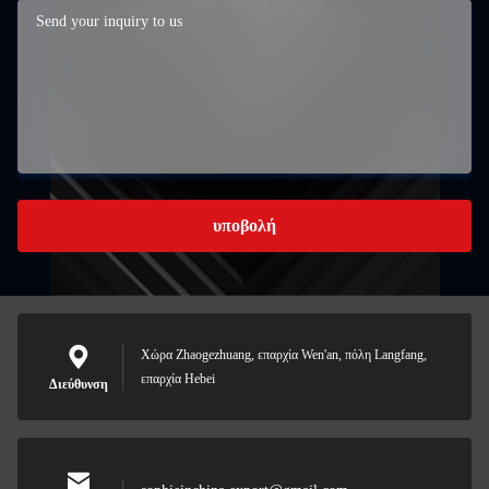
υποβολή
Χώρα Zhaogezhuang, επαρχία Wen'an, πόλη Langfang,
επαρχία Hebei
Διεύθυνση