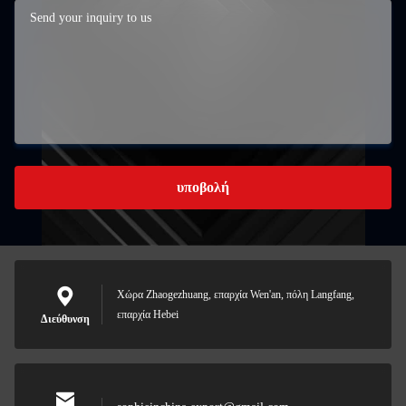
υποβολή
Χώρα Zhaogezhuang, επαρχία Wen'an, πόλη Langfang,
επαρχία Hebei
Διεύθυνση