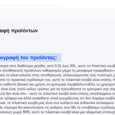
ραφή προϊόντων
ριγραφή του προϊόντος:
 σειρά από διαθέσιμα μεγέθη, από 0,5L έως 30L, αυτό το πλαστικό κουβ
ν αποθήκευση προϊόντων καθαρισμού μέχρι τη μεταφορά προμηθειών κ
ιού το κάνει εύκολο στην αποθήκευση, εξοικονομώντας σας πολύτιμο χ
από το πρακτικό σχεδιασμό του, αυτό το πλαστικό κουβά είναι επίσης π
το καθιστά ιδανικό για χρήση σε εμπορικά περιβάλλονταΕίτε το χρησιμο
 είναι ένας πολύ καλός τρόπος για να προωθήσετε το εμπορικό σας σ
τό δεν είναι όλο - αυτό το πλαστικό κουβά είναι επίσης απαλλαγμένο α
ε τρόφιμα και άλλα ευαίσθητα υλικά.γνωρίζοντας ότι δεν περιέχει επιβλα
κά, το πλαστικό κουβά μας είναι ένα ευέλικτο και ανθεκτικό αντικείμεν
άς σίγουρα θα ικανοποιήσει τις ανάγκες σου.Με το στοιβάσιμο σχεδιασ
ασκευή χωρίς BPA, αυτό το πλαστικό κουβά είναι μια εξαιρετική επιλογή