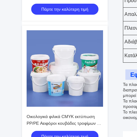
Προσ
τροφίμων
Πάρτε την καλύτερη τιμή
Απαλ
Πλεον
Αδιάβ
Κατάλ
Ε
Τα πλασ
διαπρα
μπορεί
Τα πλα
προσαρ
Το πλεο
Οικολογικά φιλικά CMYK εκτύπωση
οικονο
PP/PE Αειφόροι κουβάδες τροφίμων με
κάλυμμα κουβάδες για ανθεκτική
Πάρτε την καλύτερη τιμή
υδατοστεγή αποθήκευση