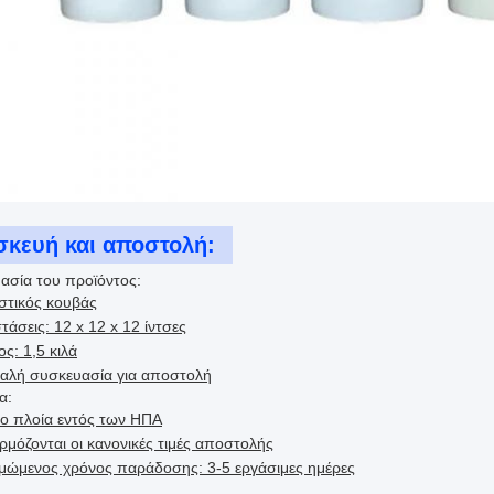
σκευή και αποστολή:
ασία του προϊόντος:
στικός κουβάς
τάσεις: 12 x 12 x 12 ίντσες
ς: 1,5 κιλά
αλή συσκευασία για αποστολή
α:
ο πλοία εντός των ΗΠΑ
μόζονται οι κανονικές τιμές αποστολής
ιμώμενος χρόνος παράδοσης: 3-5 εργάσιμες ημέρες