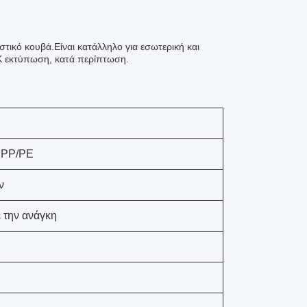
τικό κουβά.Είναι κατάλληλο για εσωτερική και
YK εκτύπωση, κατά περίπτωση.
ό PP/PE
ν
 την ανάγκη