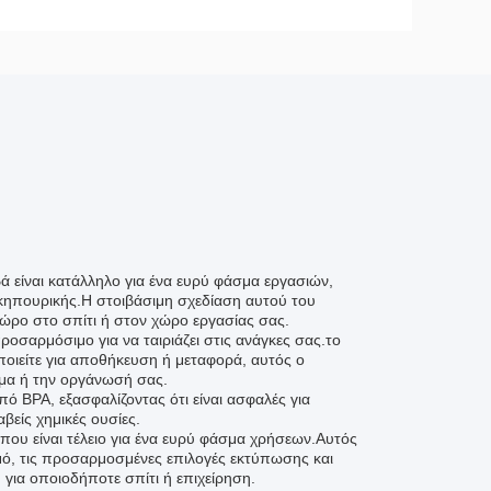
ά είναι κατάλληλο για ένα ευρύ φάσμα εργασιών,
ηπουρικής.Η στοιβάσιμη σχεδίαση αυτού του
ώρο στο σπίτι ή στον χώρο εργασίας σας.
ροσαρμόσιμο για να ταιριάζει στις ανάγκες σας.το
ποιείτε για αποθήκευση ή μεταφορά, αυτός ο
ήμα ή την οργάνωσή σας.
πό BPA, εξασφαλίζοντας ότι είναι ασφαλές για
βείς χημικές ουσίες.
ο που είναι τέλειο για ένα ευρύ φάσμα χρήσεων.Αυτός
μό, τις προσαρμοσμένες επιλογές εκτύπωσης και
 για οποιοδήποτε σπίτι ή επιχείρηση.