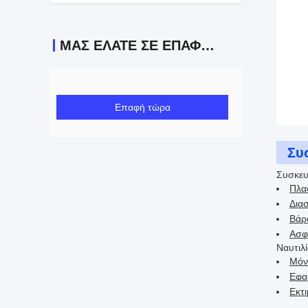
ΜΑΣ ΕΛΆΤΕ ΣΕ ΕΠΑΦΉ ΜΕ
Επαφή τώρα
Συ
Συσκευ
Πλα
Διασ
Βάρο
Ασφ
Ναυτιλί
Μόν
Εφαρ
Εκτ