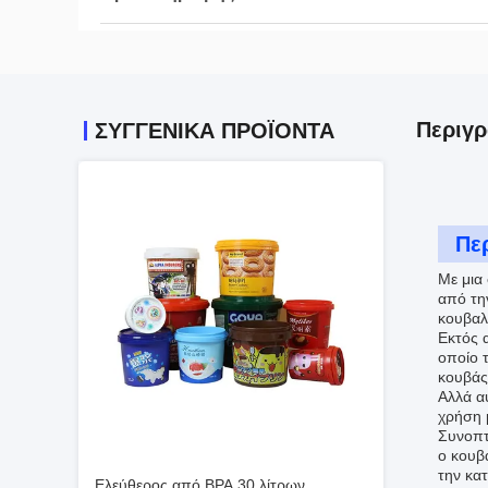
Περιγ
ΣΥΓΓΕΝΙΚΆ ΠΡΟΪΌΝΤΑ
Πε
Με μια
από τη
κουβαλ
Εκτός 
οποίο 
κουβάς
Αλλά αυ
χρήση μ
Συνοπτι
ο κουβ
την κατ
Ελεύθερος από BPA 30 λίτρων