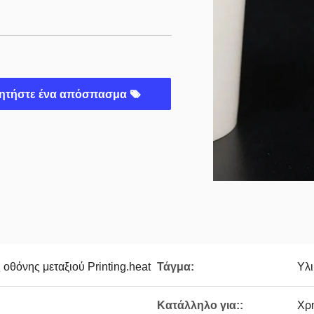
ητήστε ένα απόσπασμα
θόνης μεταξιού Printing.heat
Τάγμα:
Υλι
Κατάλληλο για::
Χρή