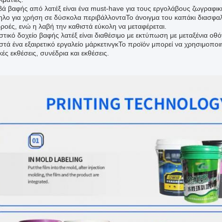
βά βαφής από λατέξ είναι ένα must-have για τους εργολάβους ζωγραφικ
ηλο για χρήση σε δύσκολα περιβάλλονταΤο άνοιγμα του καπάκι διασφαλί
ρροές, ενώ η λαβή την καθιστά εύκολη να μεταφέρεται.
στικό δοχείο βαφής λατέξ είναι διαθέσιμο με εκτύπωση με μεταξένια ο
ιστά ένα εξαιρετικό εργαλείο μάρκετινγκΤο προϊόν μπορεί να χρησιμοποι
ές εκθέσεις, συνέδρια και εκθέσεις.