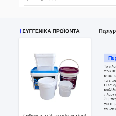
Περιγ
ΣΥΓΓΕΝΙΚΆ ΠΡΟΪΌΝΤΑ
Πε
Το πλα
που θέ
εκτύπω
τα επό
Η λαβή
επιλέξε
πλαστικ
Συμπερα
για τη 
αυτοπε
Κουβαλάς στο κάλυμμα πλαστικό λατέξ