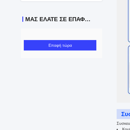
ΜΑΣ ΕΛΆΤΕ ΣΕ ΕΠΑΦΉ ΜΕ
Επαφή τώρα
Συ
Συσκευ
Κου