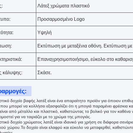
ς:
Λάτεξ χρώματα πλαστικό
τυπο:
Προσαρμοσμένο Logo
ότητα:
Υψηλή
πωση:
Εκτύπωση με μεταξένια οθόνη. Εκτύπωση με
τηριστικά:
Επαναχρησιμοποιήσιμο, εύκολο στο καθαρισ
ς κάλυψης:
Σκάσε.
φαρμογές:
τικό δοχείο βαφής λατέξ είναι ένα απαραίτητο προϊόν για όποιον επιθυμ
που μπορεί να κολλήσει εξασφαλίζει ότι η μπογιά παραμένει φρέσκια και
είναι από μέταλλο και πλαστικό, καθιστώντας το βολικό για τον καθένα
οστεί για να ταιριάζει με το χρώμα της μπογιάς.
στικό δοχείο χρώματος λατέξ είναι ιδανικό για χρήση σε διάφορα σενάρ
ού χώρου.Το δοχείο είναι ελαφρύ και εύκολο να μεταφερθεί, καθιστώντας
λματίες.