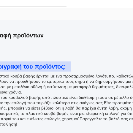
ραφή προϊόντων
ριγραφή του προϊόντος:
στικό κουβά βαφής έρχεται με ένα προσαρμοσμένο λογότυπο, καθιστώντας
λουν να προωθήσουν το εμπορικό τους σήμα ή να δημιουργήσουν μια ε
ση με μεταξένια οθόνη ή εκτύπωση με μεταφορά θερμότητας, διασφαλίζο
μενα χρόνια.
 του κουβαλιού βαφής από πλαστικό είναι διαθέσιμη τόσο σε μέταλλο όσ
τε την επιλογή που ταιριάζει καλύτερα στις ανάγκες σας.Είτε προτιμάτ
ής, μπορείτε να είστε βέβαιοι ότι η λαβή θα παρέχει άνετη λαβή, ακόμη 
σματικά, το πλαστικό κουβά βαφής είναι μια εξαιρετική επιλογή για όπο
μπογιά του.και ευέλικτες επιλογές χειρισμούΠαραγγείλτε το βαλτό σας σ
ποίθηση!