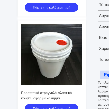
απαιτήσεις
Τύπο
Πάρτε την καλύτερη τιμή
Λογό
Δυνατ
Εκτύ
Χαρακ
Τύπο
Ε
Το πλασ
καπάκι 
λαβών 
Προσωπικό στρογγυλό πλαστικό
προσαρμ
κουβά βαφής με κάλυμμα
Το πλα
εμπορικ
Πάρτε την καλύτερη τιμή
επαγγε