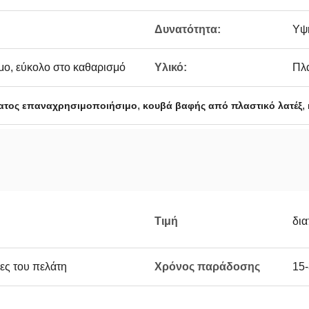
Δυνατότητα:
Υψ
ο, εύκολο στο καθαρισμό
Υλικό:
Πλ
,
,
ατος επαναχρησιμοποιήσιμο
κουβά βαφής από πλαστικό λατέξ
Τιμή
δι
ες του πελάτη
Χρόνος παράδοσης
15-