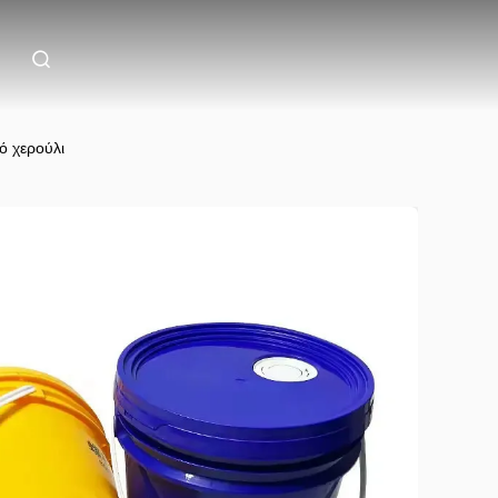
ό χερούλι