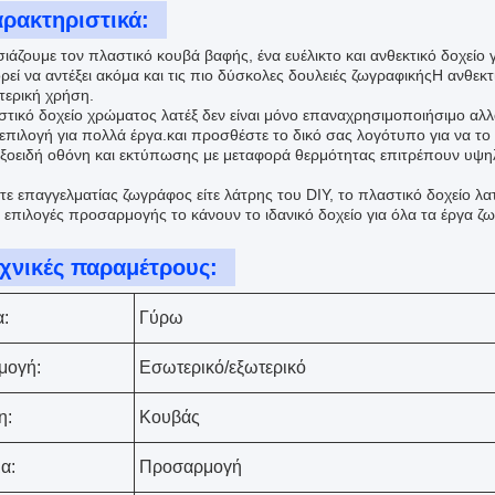
ρακτηριστικά:
ιάζουμε τον πλαστικό κουβά βαφής, ένα ευέλικτο και ανθεκτικό δοχείο 
ρεί να αντέξει ακόμα και τις πιο δύσκολες δουλειές ζωγραφικήςΗ ανθεκτ
τερική χρήση.
στικό δοχείο χρώματος λατέξ δεν είναι μόνο επαναχρησιμοποιήσιμο αλλ
 επιλογή για πολλά έργα.και προσθέστε το δικό σας λογότυπο για να τ
αξοειδή οθόνη και εκτύπωσης με μεταφορά θερμότητας επιτρέπουν υψηλ
στε επαγγελματίας ζωγράφος είτε λάτρης του DIY, το πλαστικό δοχείο λατ
ι επιλογές προσαρμογής το κάνουν το ιδανικό δοχείο για όλα τα έργα ζ
χνικές παραμέτρους:
:
Γύρω
μογή:
Εσωτερικό/εξωτερικό
η:
Κουβάς
α:
Προσαρμογή