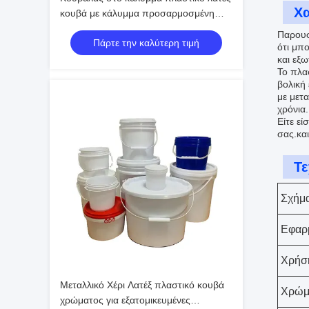
Χα
κουβά με κάλυμμα προσαρμοσμένη
μάρκα
Παρουσ
Πάρτε την καλύτερη τιμή
ότι μπο
και εξω
Το πλα
βολική
με μετ
χρόνια.
Είτε εί
σας.κα
Τε
Σχήμα
Εφαρ
Χρήσ
Μεταλλικό Χέρι Λατέξ πλαστικό κουβά
Χρώμ
χρώματος για εξατομικευμένες