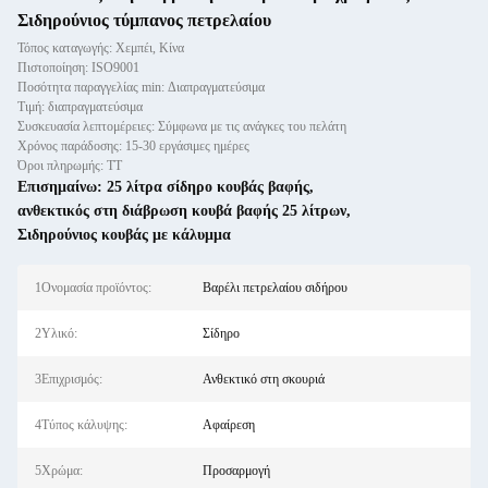
Σιδηρούνιος τύμπανος πετρελαίου
Τόπος καταγωγής: Χεμπέι, Κίνα
Πιστοποίηση: ISO9001
Ποσότητα παραγγελίας min: Διαπραγματεύσιμα
Τιμή: διαπραγματεύσιμα
Συσκευασία λεπτομέρειες: Σύμφωνα με τις ανάγκες του πελάτη
Χρόνος παράδοσης: 15-30 εργάσιμες ημέρες
Όροι πληρωμής: ΤΤ
Επισημαίνω:
25 λίτρα σίδηρο κουβάς βαφής
,
ανθεκτικός στη διάβρωση κουβά βαφής 25 λίτρων
,
Σιδηρούνιος κουβάς με κάλυμμα
1Ονομασία προϊόντος:
Βαρέλι πετρελαίου σιδήρου
2Υλικό:
Σίδηρο
3Επιχρισμός:
Ανθεκτικό στη σκουριά
4Τύπος κάλυψης:
Αφαίρεση
5Χρώμα:
Προσαρμογή