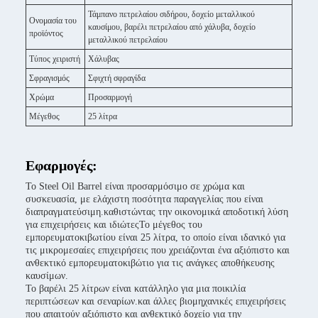
Τάμπανο πετρελαίου σιδήρου, δοχείο μεταλλικού
Ονομασία του
καυσίμου, βαρέλι πετρελαίου από χάλυβα, δοχείο
προϊόντος
μεταλλικού πετρελαίου
Τύπος χειριστή
Χάλυβας
Σφραγισμός
Σφιχτή σφραγίδα
Χρώμα
Προσαρμογή
Μέγεθος
25 λίτρα
Εφαρμογές:
Το Steel Oil Barrel είναι προσαρμόσιμο σε χρώμα και
συσκευασία, με ελάχιστη ποσότητα παραγγελίας που είναι
διαπραγματεύσιμη.καθιστώντας την οικονομικά αποδοτική λύση
για επιχειρήσεις και ιδιώτεςΤο μέγεθος του
εμπορευματοκιβωτίου είναι 25 λίτρα, το οποίο είναι ιδανικό για
τις μικρομεσαίες επιχειρήσεις που χρειάζονται ένα αξιόπιστο και
ανθεκτικό εμπορευματοκιβώτιο για τις ανάγκες αποθήκευσης
καυσίμων.
Το βαρέλι 25 λίτρων είναι κατάλληλο για μια ποικιλία
περιπτώσεων και σεναρίων.και άλλες βιομηχανικές επιχειρήσεις
που απαιτούν αξιόπιστο και ανθεκτικό δοχείο για την