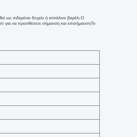
εί ως σιδερένιο δοχείο ή ατσάλινο βαρέλι.Ο
έτ για να προσθέσετε σήμανση και επισήμανσηΤο