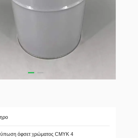
δηρο
τύπωση όφσετ χρώματος CMYK 4