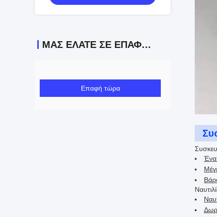
ΜΑΣ ΕΛΆΤΕ ΣΕ ΕΠΑΦΉ ΜΕ
Επαφή τώρα
Συ
Συσκευ
Ένα 
Μέγε
Βάρο
Ναυτιλί
Ναυ
Δωρ