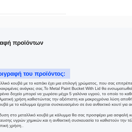
ραφή προϊόντων
ριγραφή του προϊόντος:
λλικό κουβά με το καπάκι έχει μια επιλογή χρώματος, που σας επιτρέπει
γκεκριμένες ανάγκες σας.Το Metal Paint Bucket With Lid θα ενσωματωθ
ρένιο δοχείο μπορεί να χωρέσει μέχρι 5 γαλόνια υγρού, το οποίο το καθ
λματική χρήση.καθιστώντας την αξιόπιστη και μακροχρόνια λύση αποθ
ουβά με το κάλυμμα έρχεται συσκευασμένο σε ένα ανθεκτικό κουτί για 
δυση στο μεταλλικό κουβά με κάλυμμα θα σας προσφέρει μια ασφαλή και
ευσης υγρών χημικών.και η ανθεκτική συσκευασία το καθιστούν την τέλ
ική χρήση..