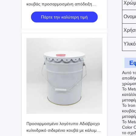
Χρώμ
κουβάς προσαρμοσμένη απόδειξη
διαρροής για βιομηχανική αποθήκευση
Ονομ
Πάρτε την καλύτερη τιμή
υγρών χημικών
Χρήσ
Υλικό
Ε
Αυτό το
αποθήκ
χρώματ
Το Meta
κατάλλ
μεταφέ
Το Iro
κουβάς 
μεταφέ
Το Met
Προσαρμοσμένο λογότυπο Αδιάβροχο
Color 
κυλινδρικό σιδερένιο κουβά με κάλυμμα
το σχεδ