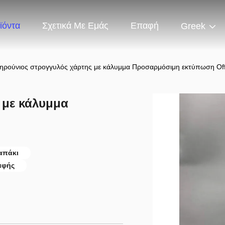
ϊόντα
Σχετικά Με Εμάς
Επαφή
Greek
δηρούνιος στρογγυλός χάρτης με κάλυμμα Προσαρμόσιμη εκτύπωση Off
 με κάλυμμα
απάκι
αφής