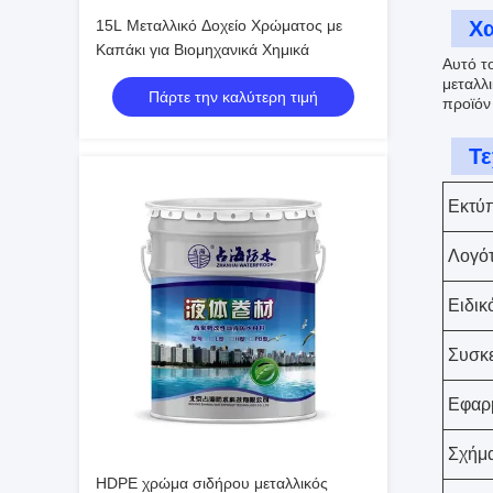
15L Μεταλλικό Δοχείο Χρώματος με
Χα
Καπάκι για Βιομηχανικά Χημικά
Αυτό τ
μεταλλ
Πάρτε την καλύτερη τιμή
προϊόν
Τε
Εκτύ
Λογό
Ειδικ
Συσκ
Εφαρ
Σχήμ
HDPE χρώμα σιδήρου μεταλλικός