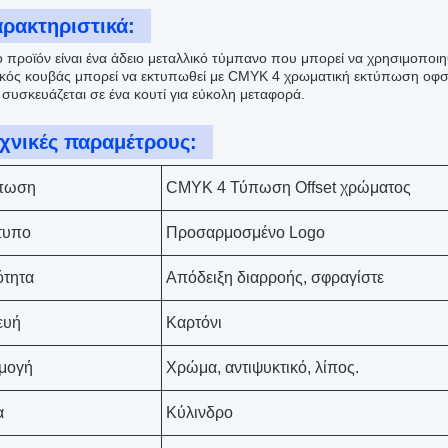
ρακτηριστικά:
ο προϊόν είναι ένα άδειο μεταλλικό τύμπανο που μπορεί να χρησιμοποιηθ
ικός κουβάς μπορεί να εκτυπωθεί με CMYK 4 χρωματική εκτύπωση οφσ
 συσκευάζεται σε ένα κουτί για εύκολη μεταφορά.
χνικές παραμέτρους:
πωση
CMYK 4 Τύπωση Offset χρώματος
τυπο
Προσαρμοσμένο Logo
ότητα
Απόδειξη διαρροής, σφραγίστε
ευή
Καρτόνι
μογή
Χρώμα, αντιψυκτικό, λίπος.
α
Κύλινδρο