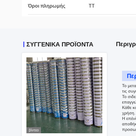
Όροι πληρωμής
ΤΤ
Περιγ
ΣΥΓΓΕΝΙΚΆ ΠΡΟΪΌΝΤΑ
Πε
Το μετα
τις συ
Το σιδε
επαγγε
Κάθε κ
χρήση.
Η επέν
αποθήκ
προσωπ
βίντεο