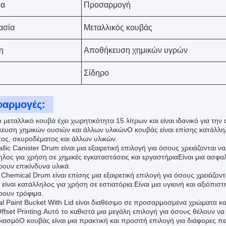
α
Προσαρμογή
ασία
Μεταλλικός κουβάς
η
Αποθήκευση χημικών υγρών
Σίδηρο
φαρμογές:
 μεταλλικό κουβά έχει χωρητικότητα 15 λίτρων και είναι ιδανικό για τη
ευση χημικών ουσιών και άλλων υλικώνΟ κουβάς είναι επίσης κατάλληλ
ος, σκυροδέματος και άλλων υλικών.
llic Canister Drum είναι μια εξαιρετική επιλογή για όσους χρειάζονται 
ηλος για χρήση σε χημικές εγκαταστάσεις και εργαστήριαΕίναι μια ασφα
ρουν επικίνδυνα υλικά.
n Chemical Drum είναι επίσης μια εξαιρετική επιλογή για όσους χρειάζο
είναι κατάλληλος για χρήση σε εστιατόρια.Είναι μια υγιεινή και αξιόπι
ρουν τρόφιμα.
al Paint Bucket With Lid είναι διαθέσιμο σε προσαρμοσμένα χρώματα κα
Offset Printing.Αυτό το καθιστά μια μεγάλη επιλογή για όσους θέλουν 
ιασμόΟ κουβάς είναι μια πρακτική και προσιτή επιλογή για διάφορες πε