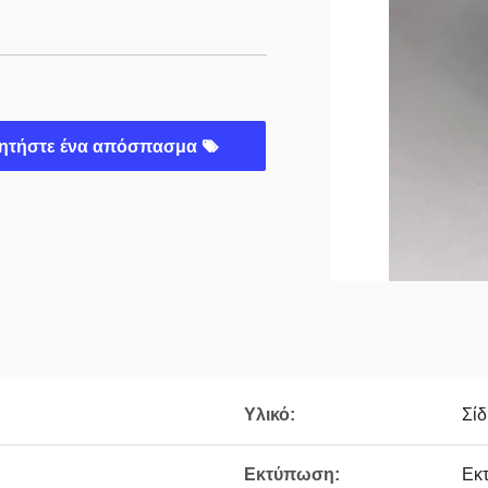
ητήστε ένα απόσπασμα
Υλικό:
Σί
Εκτύπωση:
Εκ