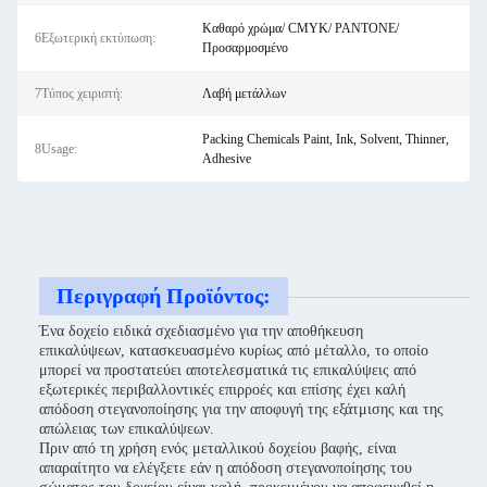
Καθαρό χρώμα/ CMYK/ PANTONE/
6Εξωτερική εκτύπωση:
Προσαρμοσμένο
7Τύπος χειριστή:
Λαβή μετάλλων
Packing Chemicals Paint, Ink, Solvent, Thinner,
8Usage:
Adhesive
Περιγραφή Προϊόντος:
Ένα δοχείο ειδικά σχεδιασμένο για την αποθήκευση
επικαλύψεων, κατασκευασμένο κυρίως από μέταλλο, το οποίο
μπορεί να προστατεύει αποτελεσματικά τις επικαλύψεις από
εξωτερικές περιβαλλοντικές επιρροές και επίσης έχει καλή
απόδοση στεγανοποίησης για την αποφυγή της εξάτμισης και της
απώλειας των επικαλύψεων.
Πριν από τη χρήση ενός μεταλλικού δοχείου βαφής, είναι
απαραίτητο να ελέγξετε εάν η απόδοση στεγανοποίησης του