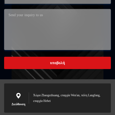
υποβολή
Χώρα Zhaogezhuang, επαρχία Wen'an, πόλη Langfang,
επαρχία Hebei
Διεύθυνση