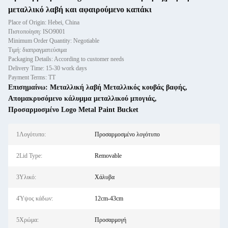
μεταλλικό λαβή και αφαιρούμενο καπάκι
Place of Origin: Hebei, China
Πιστοποίηση: ISO9001
Minimum Order Quantity: Negotiable
Τιμή: διαπραγματεύσιμα
Packaging Details: According to customer needs
Delivery Time: 15-30 work days
Payment Terms: TT
Επισημαίνω:
Μεταλλική λαβή Μεταλλικός κουβάς βαφής
,
Απομακρυσόμενο κάλυμμα μεταλλικού μπογιάς
,
Προσαρμοσμένο Logo Metal Paint Bucket
1Λογότυπο:
Προσαρμοσμένο λογότυπο
2Lid Type:
Removable
3Υλικό:
Χάλυβα
4Ύψος κάδων:
12cm-43cm
5Χρώμα:
Προσαρμογή