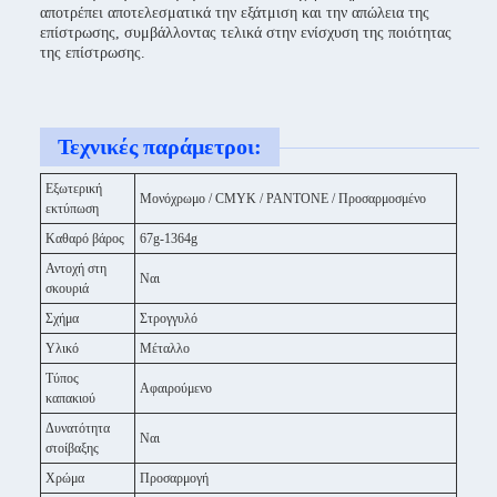
αποτρέπει αποτελεσματικά την εξάτμιση και την απώλεια της
επίστρωσης, συμβάλλοντας τελικά στην ενίσχυση της ποιότητας
της επίστρωσης.
Τεχνικές παράμετροι:
Εξωτερική
Μονόχρωμο / CMYK / PANTONE / Προσαρμοσμένο
εκτύπωση
Καθαρό βάρος
67g-1364g
Αντοχή στη
Ναι
σκουριά
Σχήμα
Στρογγυλό
Υλικό
Μέταλλο
Τύπος
Αφαιρούμενο
καπακιού
Δυνατότητα
Ναι
στοίβαξης
Χρώμα
Προσαρμογή