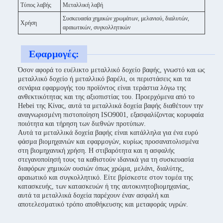
Τύπος λαβής
Μεταλλική λαβή
Συσκευασία χημικών χρωμάτων, μελανιού, διαλυτών,
Χρήση
αραιωτικών, συγκολλητικών
Εφαρμογές:
Όσον αφορά το ευέλικτο μεταλλικό δοχείο βαφής, γνωστό και ως
μεταλλικό δοχείο ή μεταλλικό βαρέλι, οι περιστάσεις και τα
σενάρια εφαρμογής του προϊόντος είναι τεράστια λόγω της
ανθεκτικότητας και της αξιοπιστίας του. Προερχόμενα από το
Hebei της Κίνας, αυτά τα μεταλλικά δοχεία βαφής διαθέτουν την
αναγνωρισμένη πιστοποίηση ISO9001, εξασφαλίζοντας κορυφαία
ποιότητα και τήρηση των διεθνών προτύπων.
Αυτά τα μεταλλικά δοχεία βαφής είναι κατάλληλα για ένα ευρύ
φάσμα βιομηχανιών και εφαρμογών, κυρίως προσανατολισμένα
στη βιομηχανική χρήση. Η στιβαρότητα και η ασφαλής
στεγανοποίησή τους τα καθιστούν ιδανικά για τη συσκευασία
διαφόρων χημικών ουσιών όπως χρώμα, μελάνι, διαλύτης,
αραιωτικό και συγκολλητικό. Είτε βρίσκεστε στον τομέα της
κατασκευής, των κατασκευών ή της αυτοκινητοβιομηχανίας,
αυτά τα μεταλλικά δοχεία παρέχουν έναν ασφαλή και
αποτελεσματικό τρόπο αποθήκευσης και μεταφοράς υγρών.