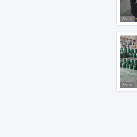
βίντεο
βίντεο