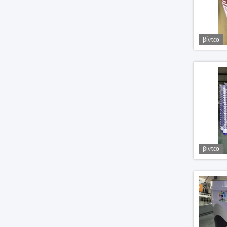
βίντεο
βίντεο