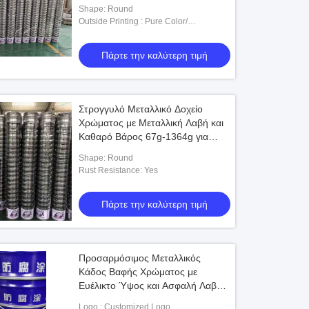
χρήση
Shape: Round
Outside Printing : Pure Color/
CMYK/PANTONE/Customized
Πάρτε την καλύτερη τιμή
Στρογγυλό Μεταλλικό Δοχείο
Χρώματος με Μεταλλική Λαβή και
Καθαρό Βάρος 67g-1364g για
Βιομηχανική Χρήση
Shape: Round
Rust Resistance: Yes
Πάρτε την καλύτερη τιμή
Προσαρμόσιμος Μεταλλικός
Κάδος Βαφής Χρώματος με
Ευέλικτο Ύψος και Ασφαλή Λαβή
για Βιομηχανική Χρήση
Logo : Customized Logo