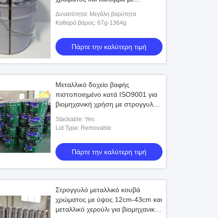
μεταλλικό λαβή
Δυνατότητα: Μεγάλη βαρύτητα
Καθαρό βάρος: 67g-1364g
Πάρτε την καλύτερη τιμή
Μεταλλικό δοχείο βαφής
πιστοποιημένο κατά ISO9001 για
βιομηχανική χρήση με στρογγυλό
σχήμα και ανθεκτικό στη σκουριά
Stackable: Yes
υλικό
Lid Type: Removable
Πάρτε την καλύτερη τιμή
Στρογγυλό μεταλλικό κουβά
χρώματος με ύψος 12cm-43cm και
μεταλλικό χερούλι για βιομηχανική