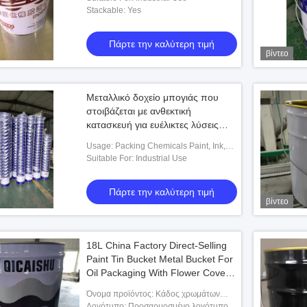
Stackable: Yes
Πάρτε την καλύτερη τιμή
βίντεο
Μεταλλικό δοχείο μπογιάς που
στοιβάζεται με ανθεκτική
κατασκευή για ευέλικτες λύσεις
αποθήκευσης
Usage: Packing Chemicals Paint, Ink,
Solvent, Thinner, Adhesive
Suitable For: Industrial Use
Πάρτε την καλύτερη τιμή
βίντεο
18L China Factory Direct-Selling
Paint Tin Bucket Metal Bucket For
Oil Packaging With Flower Cover
And Plastic Handle (Κατασκευή
Όνομα προϊόντος: Κάδος χρωμάτων
18L Κίνας Εταιρεία απευθείας
μετάλλων
Λογότυπο: Προσαρμοσμένο λογότυπο