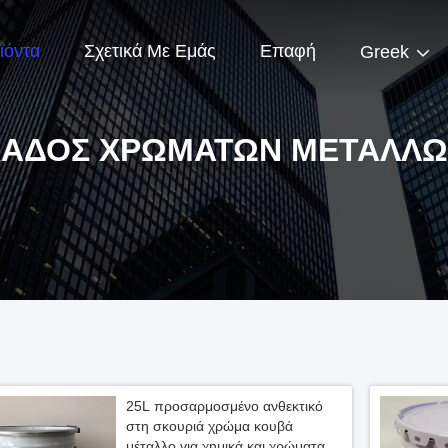
ϊόντα
Σχετικά Με Εμάς
Επαφή
Greek
ΆΔΟΣ ΧΡΩΜΆΤΩΝ ΜΕΤΆΛΛ
25L προσαρμοσμένο ανθεκτικό
στη σκουριά χρώμα κουβά
μέταλλο για χημικά και χρώματα