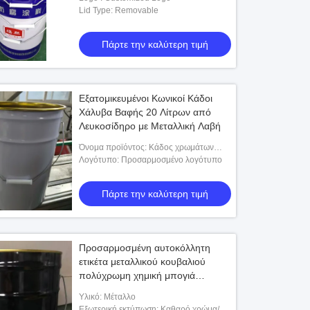
Lid Type: Removable
Πάρτε την καλύτερη τιμή
Εξατομικευμένοι Κωνικοί Κάδοι
Χάλυβα Βαφής 20 Λίτρων από
Λευκοσίδηρο με Μεταλλική Λαβή
Όνομα προϊόντος: Κάδος χρωμάτων
μετάλλων
Λογότυπο: Προσαρμοσμένο λογότυπο
Πάρτε την καλύτερη τιμή
Προσαρμοσμένη αυτοκόλλητη
ετικέτα μεταλλικού κουβαλιού
πολύχρωμη χημική μπογιά
Αδιάβροχο αυτοκόλλητο ετικέτα για
Υλικό: Μέταλλο
μεταλλικά δοχεία
Εξωτερική εκτύπωση: Καθαρό χρώμα/