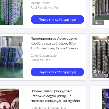
και ρυθμιζόμενο ύψος 12cm-43cm
Material: Metal
Rust Resistance: Yes
Πάρτε την καλύτερη τιμή
βίντεο
Προσαρμοσμένο Λογογραφικό
Κουβά με καθαρό βάρος 67g-
1364g και ύψος 12cm-43cm για
βιομηχανική χρήση
Color: Customization
Stackable: Yes
Πάρτε την καλύτερη τιμή
βίντεο
Βαρέως τύπου βιομηχανικό
μεταλλικό δοχείο βαφής με
ευέλικτες εφαρμογές και σχεδιασμό
στοίβαξης
Suitable For: Industrial Use