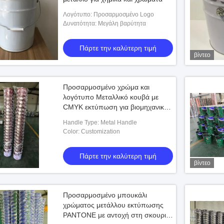
Λογότυπο: Προσαρμοσμένο Logo
Δυνατότητα: Μεγάλη βαρύτητα
Πάρτε την καλύτερη τιμή
βίντεο
Προσαρμοσμένο χρώμα και
λογότυπο Μεταλλικό κουβά με
CMYK εκτύπωση για βιομηχανική
χρήση
Handle Type: Metal Handle
Color: Customization
Πάρτε την καλύτερη τιμή
βίντεο
Προσαρμοσμένο μπουκάλι
χρώματος μετάλλου εκτύπωσης
PANTONE με αντοχή στη σκουριά