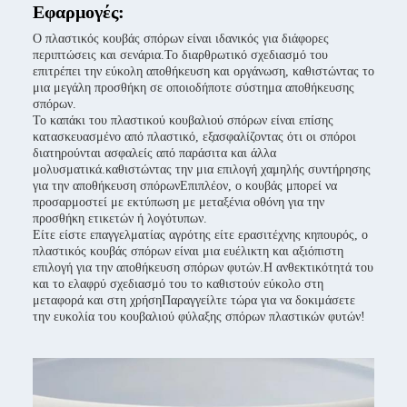
Εφαρμογές:
Ο πλαστικός κουβάς σπόρων είναι ιδανικός για διάφορες
περιπτώσεις και σενάρια.Το διαρθρωτικό σχεδιασμό του
επιτρέπει την εύκολη αποθήκευση και οργάνωση, καθιστώντας το
μια μεγάλη προσθήκη σε οποιοδήποτε σύστημα αποθήκευσης
σπόρων.
Το καπάκι του πλαστικού κουβαλιού σπόρων είναι επίσης
κατασκευασμένο από πλαστικό, εξασφαλίζοντας ότι οι σπόροι
διατηρούνται ασφαλείς από παράσιτα και άλλα
μολυσματικά.καθιστώντας την μια επιλογή χαμηλής συντήρησης
για την αποθήκευση σπόρωνΕπιπλέον, ο κουβάς μπορεί να
προσαρμοστεί με εκτύπωση με μεταξένια οθόνη για την
προσθήκη ετικετών ή λογότυπων.
Είτε είστε επαγγελματίας αγρότης είτε ερασιτέχνης κηπουρός, ο
πλαστικός κουβάς σπόρων είναι μια ευέλικτη και αξιόπιστη
επιλογή για την αποθήκευση σπόρων φυτών.Η ανθεκτικότητά του
και το ελαφρύ σχεδιασμό του το καθιστούν εύκολο στη
μεταφορά και στη χρήσηΠαραγγείλτε τώρα για να δοκιμάσετε
την ευκολία του κουβαλιού φύλαξης σπόρων πλαστικών φυτών!