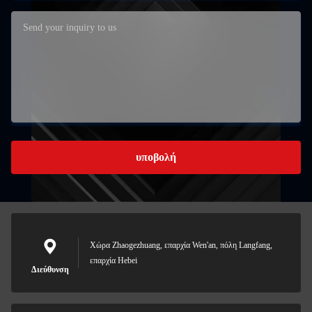
υποβολή
Χώρα Zhaogezhuang, επαρχία Wen'an, πόλη Langfang,
επαρχία Hebei
Διεύθυνση