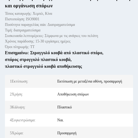
και οργάνωση σπόρων
Τόπος καταγωγής: Χεμπέι, Κίνα
Πιστοποίηση: ISO9001
Ποσότητα παραγγελίας min: Διαπραγματεύσιμα
Τιμή: διαπραγματεύσιμα
Συσκευασία λεπτομέρειες: Σύμφωνα με τις ανάγκες του πελάτη
Χρόνος παράδοσης: 15-30 εργάσιμες ημέρες
Όροι πληρωμής: ΤΤ
Επισημαίνω:
Στρογγυλό κουβά από πλαστικό σπόρο
,
σπόρος στρογγυλό πλαστικό κουβά
,
πλαστικό στρογγυλό κουβά αποθήκευσης
1Εκτύπωση:
Εκτύπωση με μεταξένια οθόνη, προσαρμογή
2Χρήση:
Αποθήκευση σπόρων
3Κάλυψη:
Πλαστικό
4Συγκεντρώσιμα:
Ναι.
5Χρώμα:
Προσαρμογή