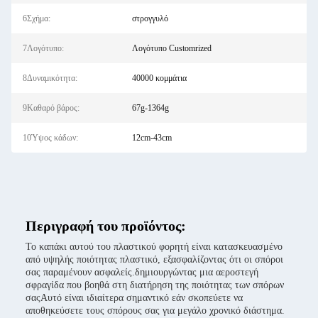
6Σχήμα:
στρογγυλό
7Λογότυπο:
Λογότυπο Customrized
8Δυναμικότητα:
40000 κομμάτια
9Καθαρό βάρος:
67g-1364g
10Ύψος κάδων:
12cm-43cm
Περιγραφή του προϊόντος:
Το καπάκι αυτού του πλαστικού φορητή είναι κατασκευασμένο
από υψηλής ποιότητας πλαστικό, εξασφαλίζοντας ότι οι σπόροι
σας παραμένουν ασφαλείς.δημιουργώντας μια αεροστεγή
σφραγίδα που βοηθά στη διατήρηση της ποιότητας των σπόρων
σαςΑυτό είναι ιδιαίτερα σημαντικό εάν σκοπεύετε να
αποθηκεύσετε τους σπόρους σας για μεγάλο χρονικό διάστημα.