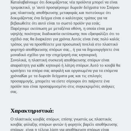
Καταλαβαίνουμε ότι δοκιμάζοντας νέα προϊόντα μπορεί να είναι
τρομακτικό, γι 'αυτό προσφέρουμε δωρεάν δείγματα του Σπόρου
μας πλαστικής αποθήκευσης μεταφοράς.και πιστεύουμε ότι
δοκιμάζοντας ένα δείγμα είναι ο καλύτερος τρόπος για να
βεβαιωθείτε ότι αυτό είναι το σωστό προϊόν για εσάς.
Παρέχουμε εκτύπωση με μεταξένια οθόνη, η οποία είναι μια
υψηλής ποιότητας διαδικασία εκτύπωσης που εξασφαλίζει ότι το
σχέδιό σας θα διαρκέσει για χρόνια.Αυτός είναι ένας πολύ καλός
τρόπος για να προσθέσετε μια προσωπική πινελιά στο πλαστικό
φορτηγό αποθήκευσης σπόρων σας., ή για να δημιουργήσετε ένα
μοναδικό σχέδιο για την επιχείρησή σας κηπουρική.
Συνολικά, η πλαστική συσκευή αποθήκευσης σπόρων είναι
απαραίτητη για κάθε κηπουρό ή λάτρη σπόρων.Αυτό το κουβά θα
κρατήσει τα σπόρα σας ασφαλή και οργανωμένα για τα επόμενα
χρόνιαΚαι με τα δωρεάν δείγματα μας και τις επιλογές
προσαρμογής, μπορείτε να είστε σίγουροι ότι παίρνετε ένα
προϊόν που είναι προσαρμοσμένο στις συγκεκριμένες ανάγκες
σας.
Χαρακτηριστικά:
Ο πλαστικός κουβάς σπόρων, επίσης γνωστός ως πλαστικός
κουβάς φύλαξης σπόρων φυτών ή φορητός βαρέλι αποθήκευσης
σπόρων, είναι η τέλεια λύση για αποθήκευση σπόρων.είναι